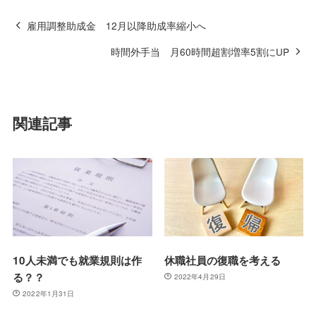
雇用調整助成金 12月以降助成率縮小へ
時間外手当 月60時間超割増率5割にUP
関連記事
10人未満でも就業規則は作
休職社員の復職を考える
る？？
2022年4月29日
2022年1月31日